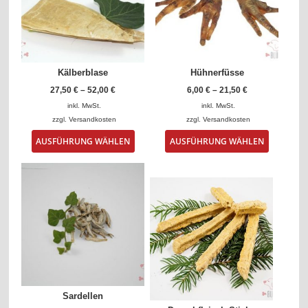
Kälberblase
Hühnerfüsse
27,50
€
–
52,00
€
6,00
€
–
21,50
€
inkl. MwSt.
inkl. MwSt.
zzgl.
Versandkosten
zzgl.
Versandkosten
Dieses
Dieses
AUSFÜHRUNG WÄHLEN
AUSFÜHRUNG WÄHLEN
Produkt
Produkt
weist
weist
mehrere
mehrere
Varianten
Varianten
auf.
auf.
Die
Die
Optionen
Optionen
können
können
auf
auf
der
der
Produktseite
Produktse
gewählt
gewählt
Sardellen
werden
werden