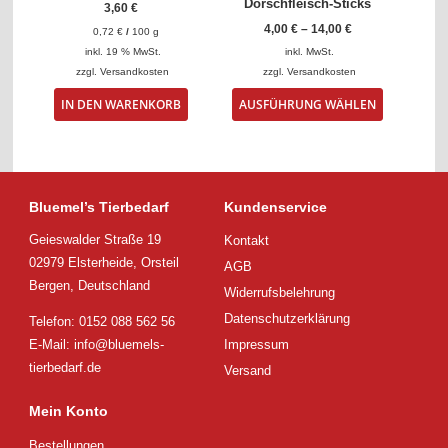
Dorschfleisch-Sticks
3,60
€
4,00
€
–
14,00
€
0,72
€
/
100
g
inkl. 19 % MwSt.
inkl. MwSt.
zzgl.
Versandkosten
zzgl.
Versandkosten
Dieses
IN DEN WARENKORB
AUSFÜHRUNG WÄHLEN
Produkt
weist
mehrere
Varianten
auf.
Die
Bluemel’s Tierbedarf
Kundenservice
Optionen
Geieswalder Straße 19
Kontakt
können
auf
02979 Elsterheide, Orsteil
AGB
der
Bergen, Deutschland
Widerrufsbelehrung
Produktsei
gewählt
Datenschutzerklärung
Telefon: 0152 088 562 56
werden
E-Mail:
info@bluemels-
Impressum
tierbedarf.de
Versand
Mein Konto
Bestellungen