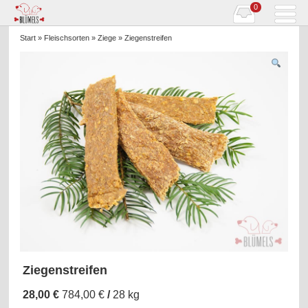
0
Start
»
Fleischsorten
»
Ziege
» Ziegenstreifen
Ziegenstreifen
28,00
€
784,00
€
/
28
kg