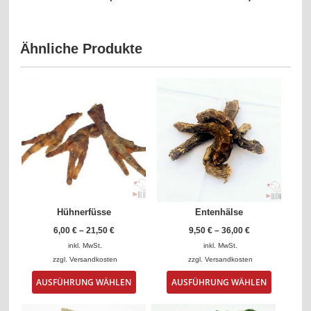
Ähnliche Produkte
Hühnerfüsse
Entenhälse
6,00
€
–
21,50
€
9,50
€
–
36,00
€
inkl. MwSt.
inkl. MwSt.
zzgl.
Versandkosten
zzgl.
Versandkosten
Dieses
Dieses
AUSFÜHRUNG WÄHLEN
AUSFÜHRUNG WÄHLEN
Produkt
Produkt
weist
weist