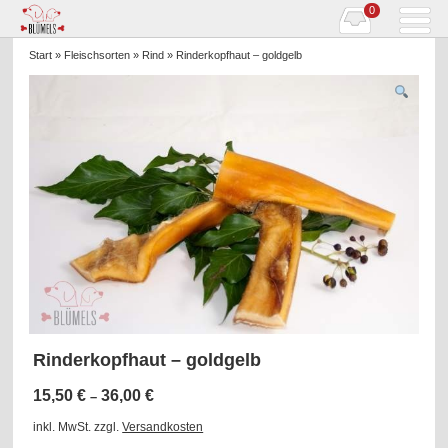
0
Start
»
Fleischsorten
»
Rind
» Rinderkopfhaut – goldgelb
Rinderkopfhaut – goldgelb
15,50
€
36,00
€
–
inkl. MwSt.
zzgl.
Versandkosten