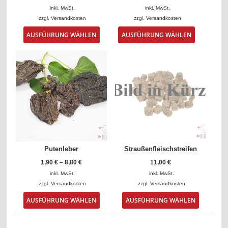
inkl. MwSt.
inkl. MwSt.
zzgl.
Versandkosten
zzgl.
Versandkosten
Dieses
Dieses
AUSFÜHRUNG WÄHLEN
AUSFÜHRUNG WÄHLEN
Produkt
Produkt
weist
weist
mehrere
mehrere
Varianten
Varianten
auf.
auf.
Die
Die
Optionen
Optionen
können
können
auf
auf
der
der
Produktseite
Produktsei
gewählt
gewählt
Putenleber
Straußenfleischstreifen
werden
werden
1,90
€
–
8,80
€
11,00
€
inkl. MwSt.
inkl. MwSt.
zzgl.
Versandkosten
zzgl.
Versandkosten
Dieses
Dieses
AUSFÜHRUNG WÄHLEN
AUSFÜHRUNG WÄHLEN
Produkt
Produkt
weist
weist
mehrere
mehrere