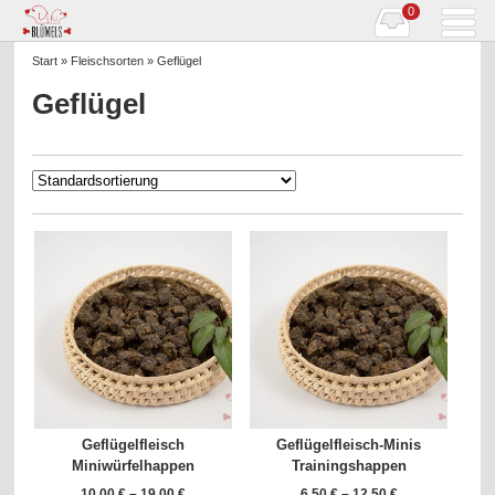
0
Start
»
Fleischsorten
» Geflügel
Geflügel
Geflügelfleisch
Geflügelfleisch-Minis
Miniwürfelhappen
Trainingshappen
10,00
€
–
19,00
€
6,50
€
–
12,50
€