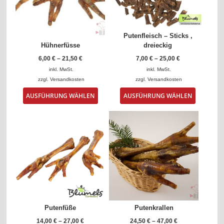
auf
auf
der
der
Produktseite
Produktse
gewählt
gewählt
Putenfleisch – Sticks ,
werden
werden
Hühnerfüsse
dreieckig
6,00
€
–
21,50
€
7,00
€
–
25,00
€
inkl. MwSt.
inkl. MwSt.
zzgl.
Versandkosten
zzgl.
Versandkosten
Dieses
Dieses
AUSFÜHRUNG WÄHLEN
AUSFÜHRUNG WÄHLEN
Produkt
Produkt
weist
weist
mehrere
mehrere
Varianten
Varianten
auf.
auf.
Die
Die
Optionen
Optionen
können
können
auf
auf
der
der
Produktseite
Produktse
gewählt
gewählt
Putenfüße
Putenkrallen
werden
werden
14,00
€
–
27,00
€
24,50
€
–
47,00
€