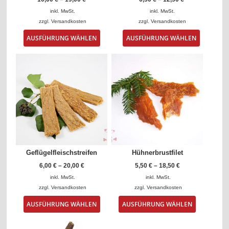
inkl. MwSt.
inkl. MwSt.
zzgl.
Versandkosten
zzgl.
Versandkosten
Dieses
Dieses
AUSFÜHRUNG WÄHLEN
AUSFÜHRUNG WÄHLEN
Produkt
Produkt
weist
weist
mehrere
mehrere
Varianten
Varianten
auf.
auf.
Die
Die
Optionen
Optionen
können
können
auf
auf
der
der
Produktseite
Produktse
gewählt
gewählt
Geflügelfleischstreifen
Hühnerbrustfilet
werden
werden
6,00
€
–
20,00
€
5,50
€
–
18,50
€
inkl. MwSt.
inkl. MwSt.
zzgl.
Versandkosten
zzgl.
Versandkosten
Dieses
Dieses
AUSFÜHRUNG WÄHLEN
AUSFÜHRUNG WÄHLEN
Produkt
Produkt
weist
weist
mehrere
mehrere