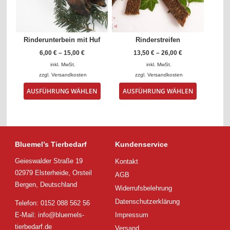
auf
auf
der
der
Produktseite
Produktse
gewählt
gewählt
Rinderunterbein mit Huf
Rinderstreifen
werden
werden
6,00
€
–
15,00
€
13,50
€
–
26,00
€
inkl. MwSt.
inkl. MwSt.
zzgl.
Versandkosten
zzgl.
Versandkosten
Dieses
Dieses
AUSFÜHRUNG WÄHLEN
AUSFÜHRUNG WÄHLEN
Produkt
Produkt
weist
weist
mehrere
mehrere
Varianten
Varianten
auf.
auf.
Die
Die
Bluemel’s Tierbedarf
Kundenservice
Optionen
Optionen
Geieswalder Straße 19
Kontakt
können
können
auf
auf
02979 Elsterheide, Orsteil
AGB
der
der
Bergen, Deutschland
Widerrufsbelehrung
Produktseite
Produktsei
gewählt
gewählt
Datenschutzerklärung
Telefon: 0152 088 562 56
werden
werden
E-Mail:
info@bluemels-
Impressum
tierbedarf.de
Versand