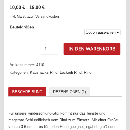
Bewertet
1
10,00
€
19,00
€
mit
5.00
–
von 5,
basierend
inkl. MwSt.
zzgl.
Versandkosten
auf
Kundenbewertung
Beutelgrößen
IN DEN WARENKORB
Artikelnummer:
4110
Kategorien:
Kausnacks Rind
,
Leckerli Rind
,
Rind
BESCHREIBUNG
REZENSIONEN (1)
Für unsere Rinderschlund-Stix kommt nur das feinste und
magerste Schlundfleisch vom Rind zum Einsatz. Mit einer Größe
von ca.3-6 cm ist es für jeden Hund geeignet, egal ob groß oder