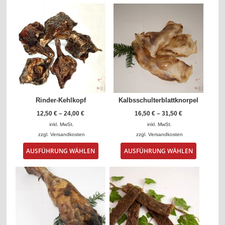
Rinder-Kehlkopf
Kalbsschulterblattknorpel
12,50
€
–
24,00
€
16,50
€
–
31,50
€
inkl. MwSt.
inkl. MwSt.
zzgl.
Versandkosten
zzgl.
Versandkosten
Dieses
Dieses
AUSFÜHRUNG WÄHLEN
AUSFÜHRUNG WÄHLEN
Produkt
Produkt
weist
weist
mehrere
mehrere
Varianten
Varianten
auf.
auf.
Die
Die
Optionen
Optionen
können
können