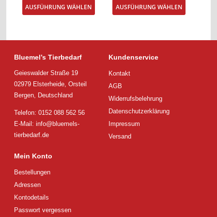
Dieses
Dieses
AUSFÜHRUNG WÄHLEN
AUSFÜHRUNG WÄHLEN
Produkt
Produkt
weist
weist
mehrere
mehrere
Varianten
Varianten
auf.
auf.
Die
Die
Bluemel’s Tierbedarf
Kundenservice
Optionen
Optionen
Geieswalder Straße 19
Kontakt
können
können
auf
auf
02979 Elsterheide, Orsteil
AGB
der
der
Bergen, Deutschland
Widerrufsbelehrung
Produktseite
Produktsei
gewählt
gewählt
Datenschutzerklärung
Telefon: 0152 088 562 56
werden
werden
E-Mail:
info@bluemels-
Impressum
tierbedarf.de
Versand
Mein Konto
Bestellungen
Adressen
Kontodetails
Passwort vergessen