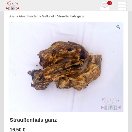
0
Start
»
Fleischsorten
»
Geflügel
» Straußenhals ganz
Straußenhals ganz
16,50
€