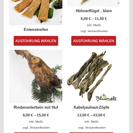
Hühnerflügel , klein
6,00
€
–
11,50
€
inkl. MwSt.
Entenstreifen
zzgl.
Versandkosten
Dieses
Dieses
AUSFÜHRUNG WÄHLEN
AUSFÜHRUNG WÄHLEN
Produkt
Produkt
weist
weist
mehrere
mehrere
Varianten
Varianten
auf.
auf.
Die
Die
Optionen
Optionen
können
können
auf
auf
der
der
Produktseite
Produktse
gewählt
gewählt
Rinderunterbein mit Huf
Kabeljauhaut-Zöpfe
werden
werden
6,00
€
–
15,00
€
13,00
€
–
43,00
€
inkl. MwSt.
inkl. MwSt.
zzgl.
Versandkosten
zzgl.
Versandkosten