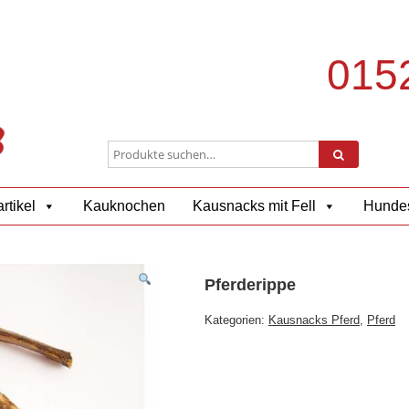
0152
rtikel
Kauknochen
Kausnacks mit Fell
Hundes
Pferderippe
Kategorien:
Kausnacks Pferd
,
Pferd