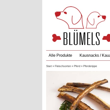
Alle Produkte
Kausnacks / Kaua
Start
»
Fleischsorten
»
Pferd
» Pferderippe