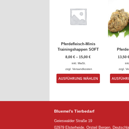
Pferdefleisch-Minis
Trainingshappen SOFT
Pferd
8,00
€
–
15,00
€
13,50
inkl. MwSt.
ink
zzgl.
Versandkosten
zzgl.
Ve
Dieses
AUSFÜHRUNG WÄHLEN
AUSFÜHR
Produkt
weist
mehrere
Varianten
auf.
Die
Bluemel’s Tierbedarf
Optionen
können
Geieswalder Straße 19
auf
02979 Elsterheide, Orsteil Bergen, Deutschl