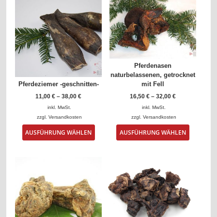
Pferdenasen
naturbelassenen, getrocknet
Pferdeziemer -geschnitten-
mit Fell
11,00
€
–
38,00
€
16,50
€
–
32,00
€
inkl. MwSt.
inkl. MwSt.
zzgl.
Versandkosten
zzgl.
Versandkosten
Dieses
Dieses
AUSFÜHRUNG WÄHLEN
AUSFÜHRUNG WÄHLEN
Produkt
Produkt
weist
weist
mehrere
mehrere
Varianten
Varianten
auf.
auf.
Die
Die
Optionen
Optionen
können
können
auf
auf