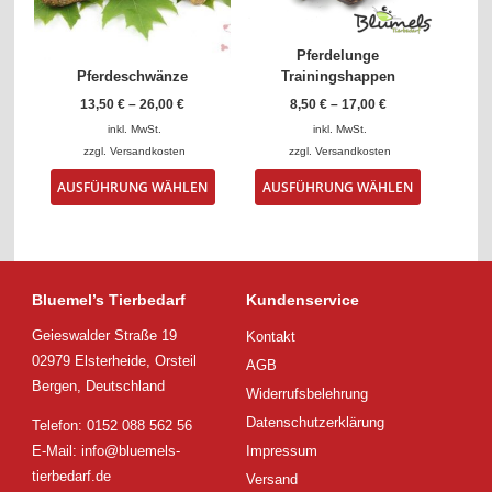
der
der
Produktseite
Produktse
gewählt
gewählt
Pferdelunge
werden
werden
Pferdeschwänze
Trainingshappen
13,50
€
–
26,00
€
8,50
€
–
17,00
€
inkl. MwSt.
inkl. MwSt.
zzgl.
Versandkosten
zzgl.
Versandkosten
Dieses
Dieses
AUSFÜHRUNG WÄHLEN
AUSFÜHRUNG WÄHLEN
Produkt
Produkt
weist
weist
mehrere
mehrere
Varianten
Varianten
auf.
auf.
Die
Die
Bluemel’s Tierbedarf
Kundenservice
Optionen
Optionen
Geieswalder Straße 19
Kontakt
können
können
auf
auf
02979 Elsterheide, Orsteil
AGB
der
der
Bergen, Deutschland
Widerrufsbelehrung
Produktseite
Produktsei
gewählt
gewählt
Datenschutzerklärung
Telefon: 0152 088 562 56
werden
werden
E-Mail:
info@bluemels-
Impressum
tierbedarf.de
Versand