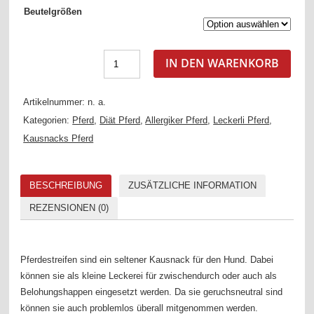
Beutelgrößen
IN DEN WARENKORB
Artikelnummer:
n. a.
Kategorien:
Pferd
,
Diät Pferd
,
Allergiker Pferd
,
Leckerli Pferd
,
Kausnacks Pferd
BESCHREIBUNG
ZUSÄTZLICHE INFORMATION
REZENSIONEN (0)
Pferdestreifen sind ein seltener Kausnack für den Hund. Dabei
können sie als kleine Leckerei für zwischendurch oder auch als
Belohungshappen eingesetzt werden. Da sie geruchsneutral sind
können sie auch problemlos überall mitgenommen werden.