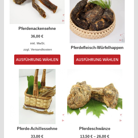
Pferdenackensehne
36,00
€
inkl. MwSt.
Pferdefleisch-Würfelhappen
zzgl.
Versandkosten
Dieses
Dieses
AUSFÜHRUNG WÄHLEN
AUSFÜHRUNG WÄHLEN
Produkt
Produkt
weist
weist
mehrere
mehrere
Varianten
Varianten
auf.
auf.
Die
Die
Optionen
Optionen
können
können
auf
auf
der
der
Produktseite
Produktse
gewählt
gewählt
Pferde-Achillessehne
Pferdeschwänze
werden
werden
33,00
€
13,50
€
–
26,00
€