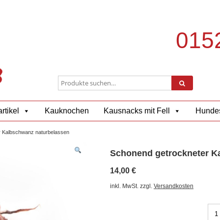
0152
rtikel
Kauknochen
Kausnacks mit Fell
Hundes
 Kalbschwanz naturbelassen
Schonend getrockneter K
14,00
€
inkl. MwSt.
zzgl.
Versandkosten