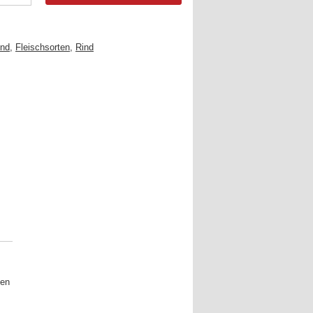
ind
,
Fleischsorten
,
Rind
nen