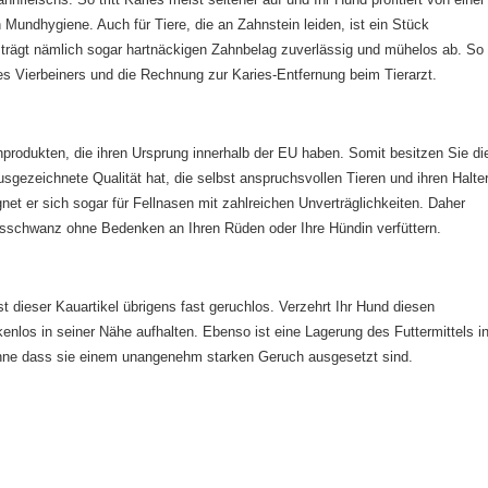
Mundhygiene. Auch für Tiere, die an Zahnstein leiden, ist ein Stück
 trägt nämlich sogar hartnäckigen Zahnbelag zuverlässig und mühelos ab. So
es Vierbeiners und die Rechnung zur Karies-Entfernung beim Tierarzt.
rodukten, die ihren Ursprung innerhalb der EU haben. Somit besitzen Sie di
sgezeichnete Qualität hat, die selbst anspruchsvollen Tieren und ihren Halte
ignet er sich sogar für Fellnasen mit zahlreichen Unverträglichkeiten. Daher
sschwanz ohne Bedenken an Ihren Rüden oder Ihre Hündin verfüttern.
 dieser Kauartikel übrigens fast geruchlos. Verzehrt Ihr Hund diesen
los in seiner Nähe aufhalten. Ebenso ist eine Lagerung des Futtermittels i
ohne dass sie einem unangenehm starken Geruch ausgesetzt sind.