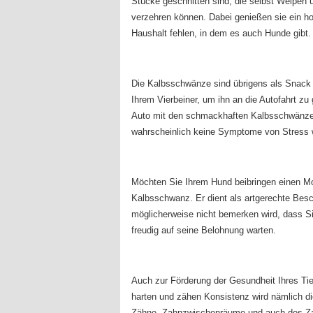
Stücke geschnitten sind, die selbst Welpen u
verzehren können. Dabei genießen sie ein h
Haushalt fehlen, in dem es auch Hunde gibt.
Die Kalbsschwänze sind übrigens als Snack 
Ihrem Vierbeiner, um ihn an die Autofahrt z
Auto mit den schmackhaften Kalbsschwänzen, 
wahrscheinlich keine Symptome von Stress 
Möchten Sie Ihrem Hund beibringen einen Mo
Kalbsschwanz. Er dient als artgerechte Besc
möglicherweise nicht bemerken wird, dass S
freudig auf seine Belohnung warten.
Auch zur Förderung der Gesundheit Ihres Tie
harten und zähen Konsistenz wird nämlich die
Zähne, Zahnzwischenräume und auch des Zahnfl