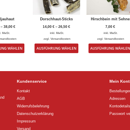
ljauhaut
Dorschhaut-Sticks
Hirschbein mit Sehne
–
38,00
€
14,00
€
–
26,50
€
7,00
€
l. MwSt.
inkl. MwSt.
inkl. MwSt.
rsandkosten
zzgl.
Versandkosten
zzgl.
Versandkosten
Dieses
Dieses
UNG WÄHLEN
AUSFÜHRUNG WÄHLEN
AUSFÜHRUNG WÄHLE
Produkt
Produkt
weist
weist
mehrere
mehrere
Varianten
Varianten
auf.
auf.
Die
Die
Kundenservice
Mein Kont
Optionen
Optionen
können
können
Kontakt
Bestellunge
auf
auf
and
AGB
Adressen
der
der
Produktseite
Produktseite
Widerrufsbelehrung
Kontodetail
gewählt
gewählt
Datenschutzerklärung
Passwort v
werden
werden
Impressum
Versand