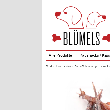
Alle Produkte
Kausnacks / Kaua
Start
»
Fleischsorten
»
Rind
» Schonend getrockneter