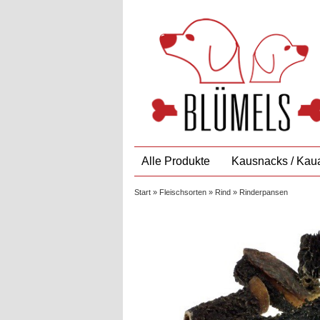
Alle Produkte
Kausnacks / Kaua
Start
»
Fleischsorten
»
Rind
» Rinderpansen