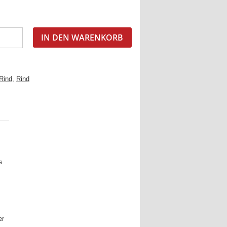
IN DEN WARENKORB
 Rind
,
Rind
s
er