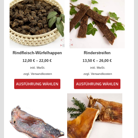
Rindfleisch-Würfelhappen
Rinderstreifen
12,00
€
–
22,00
€
13,50
€
–
26,00
€
inkl. MwSt.
inkl. MwSt.
zzgl.
Versandkosten
zzgl.
Versandkosten
Dieses
Dieses
AUSFÜHRUNG WÄHLEN
AUSFÜHRUNG WÄHLEN
Produkt
Produkt
weist
weist
mehrere
mehrere
Varianten
Varianten
auf.
auf.
Die
Die
Optionen
Optionen
können
können
auf
auf