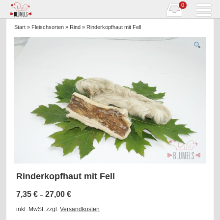
0
Start
»
Fleischsorten
»
Rind
» Rinderkopfhaut mit Fell
Rinderkopfhaut mit Fell
7,35
€
27,00
€
–
inkl. MwSt.
zzgl.
Versandkosten