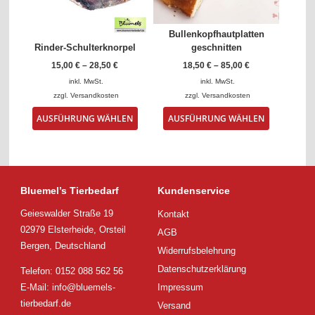
der
der
Produktseite
Produktse
gewählt
gewählt
Bullenkopfhautplatten
werden
werden
Rinder-Schulterknorpel
geschnitten
15,00
€
–
28,50
€
18,50
€
–
85,00
€
inkl. MwSt.
inkl. MwSt.
zzgl.
Versandkosten
zzgl.
Versandkosten
Dieses
Dieses
AUSFÜHRUNG WÄHLEN
AUSFÜHRUNG WÄHLEN
Produkt
Produkt
weist
weist
mehrere
mehrere
Varianten
Varianten
auf.
auf.
Die
Die
Bluemel’s Tierbedarf
Kundenservice
Optionen
Optionen
Geieswalder Straße 19
Kontakt
können
können
auf
auf
02979 Elsterheide, Orsteil
AGB
der
der
Bergen, Deutschland
Widerrufsbelehrung
Produktseite
Produktsei
gewählt
gewählt
Datenschutzerklärung
Telefon: 0152 088 562 56
werden
werden
E-Mail:
info@bluemels-
Impressum
tierbedarf.de
Versand