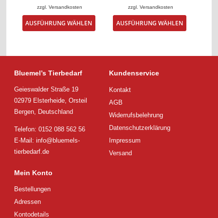
zzgl.
Versandkosten
zzgl.
Versandkosten
Dieses
Dieses
AUSFÜHRUNG WÄHLEN
AUSFÜHRUNG WÄHLEN
Produkt
Produkt
weist
weist
mehrere
mehrere
Varianten
Varianten
auf.
auf.
Die
Die
Bluemel’s Tierbedarf
Kundenservice
Optionen
Optionen
Geieswalder Straße 19
Kontakt
können
können
auf
auf
02979 Elsterheide, Orsteil
AGB
der
der
Bergen, Deutschland
Widerrufsbelehrung
Produktseite
Produktsei
gewählt
gewählt
Datenschutzerklärung
Telefon: 0152 088 562 56
werden
werden
E-Mail:
info@bluemels-
Impressum
tierbedarf.de
Versand
Mein Konto
Bestellungen
Adressen
Kontodetails