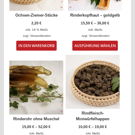
Ochsen-Ziemer-Stücke
Rinderkopfhaut – goldgelb
2,20
€
15,50
€
–
36,00
€
inkl. 19 % MwSt.
inkl. MwSt.
zzgl.
Versandkosten
zzgl.
Versandkosten
Dieses
IN DEN WARENKORB
AUSFÜHRUNG WÄHLEN
Produkt
weist
mehrere
Varianten
auf.
Die
Optionen
können
auf
der
Produktse
gewählt
Rindfleisch-
werden
Rinderohr ohne Muschel
Miniwürfelhappen
15,00
€
–
52,00
€
10,00
€
–
19,00
€
inkl. MwSt.
inkl. MwSt.