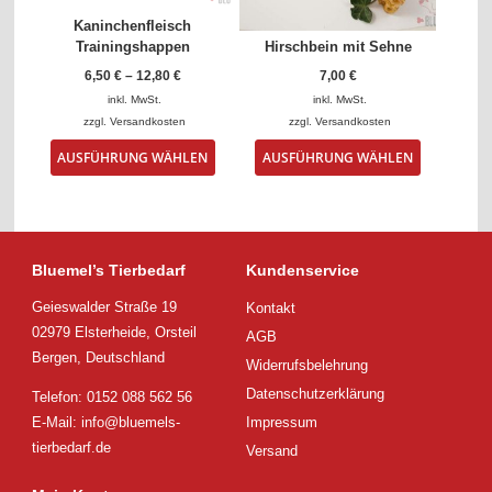
gewählt
gewählt
Kaninchenfleisch
werden
werden
Trainingshappen
Hirschbein mit Sehne
6,50
€
–
12,80
€
7,00
€
inkl. MwSt.
inkl. MwSt.
zzgl.
Versandkosten
zzgl.
Versandkosten
Dieses
Dieses
AUSFÜHRUNG WÄHLEN
AUSFÜHRUNG WÄHLEN
Produkt
Produkt
weist
weist
mehrere
mehrere
Varianten
Varianten
auf.
auf.
Die
Die
Bluemel’s Tierbedarf
Kundenservice
Optionen
Optionen
Geieswalder Straße 19
Kontakt
können
können
auf
auf
02979 Elsterheide, Orsteil
AGB
der
der
Bergen, Deutschland
Widerrufsbelehrung
Produktseite
Produktsei
gewählt
gewählt
Datenschutzerklärung
Telefon: 0152 088 562 56
werden
werden
E-Mail:
info@bluemels-
Impressum
tierbedarf.de
Versand