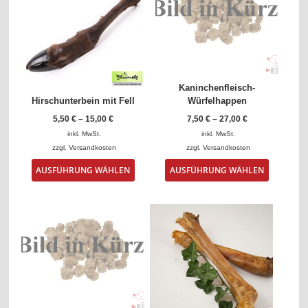
Kaninchenfleisch-
Hirschunterbein mit Fell
Würfelhappen
5,50
€
–
15,00
€
7,50
€
–
27,00
€
inkl. MwSt.
inkl. MwSt.
zzgl.
Versandkosten
zzgl.
Versandkosten
Dieses
Dieses
AUSFÜHRUNG WÄHLEN
AUSFÜHRUNG WÄHLEN
Produkt
Produkt
weist
weist
mehrere
mehrere
Varianten
Varianten
auf.
auf.
Die
Die
Optionen
Optionen
können
können
auf
auf
der
der
Produktseite
Produktse