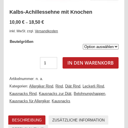
Kalbs-Achillessehne mit Knochen
10,00
€
18,50
€
–
inkl. MwSt.
zzgl.
Versandkosten
Beutelgrößen
IN DEN WARENKORB
Artikelnummer:
n. a.
Kategorien:
Allergiker Rind
,
Rind
,
Diät Rind
,
Leckerli Rind
,
Kausnacks Rind
,
Kausnacks zur Diät
,
Belohnungshappen
,
Kausnacks für Allergiker
,
Kausnacks
BESCHREIBUNG
ZUSÄTZLICHE INFORMATION