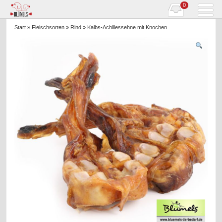
0
Start
»
Fleischsorten
»
Rind
» Kalbs-Achillessehne mit Knochen