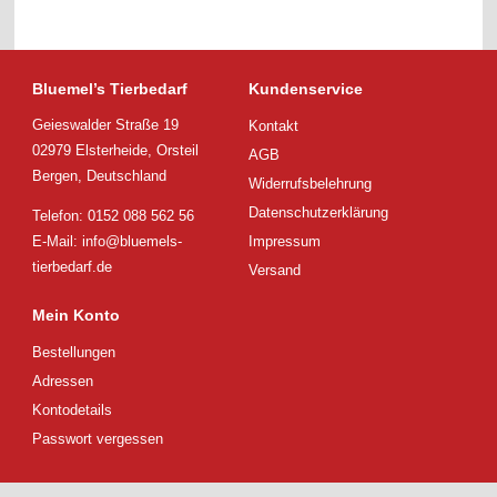
weist
mehrere
Varianten
auf.
Die
Bluemel’s Tierbedarf
Kundenservice
Optionen
Geieswalder Straße 19
Kontakt
können
auf
02979 Elsterheide, Orsteil
AGB
der
Bergen, Deutschland
Widerrufsbelehrung
Produktseite
gewählt
Datenschutzerklärung
Telefon: 0152 088 562 56
werden
E-Mail:
info@bluemels-
Impressum
tierbedarf.de
Versand
Mein Konto
Bestellungen
Adressen
Kontodetails
Passwort vergessen