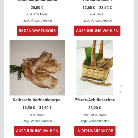
20,00
€
12,50
€
–
23,50
€
inkl. 7 % MwSt.
inkl. MwSt.
zzgl.
Versandkosten
zzgl.
Versandkosten
Dieses
IN DEN WARENKORB
AUSFÜHRUNG WÄHLEN
Produkt
weist
mehrere
Varianten
auf.
Die
Optionen
können
auf
der
Produktse
gewählt
Kalbsschulterblattknorpel
Pferde-Achillessehne
werden
16,50
€
–
31,50
€
33,00
€
inkl. MwSt.
inkl. 19 % MwSt.
zzgl.
Versandkosten
zzgl.
Versandkosten
Dieses
AUSFÜHRUNG WÄHLEN
IN DEN WARENKORB
Produkt