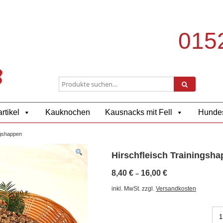
0152
rtikel
Kauknochen
Kausnacks mit Fell
Hundes
ngshappen
Hirschfleisch Trainingsh
8,40
€
16,00
€
–
inkl. MwSt.
zzgl.
Versandkosten