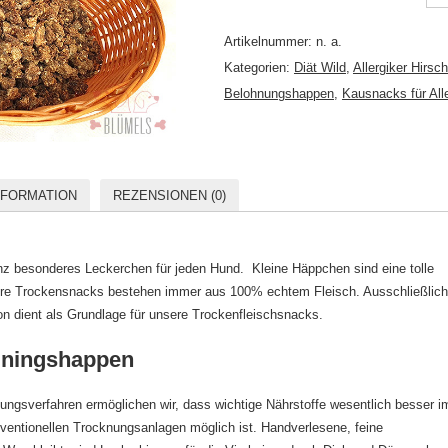
Artikelnummer:
n. a.
Kategorien:
Diät Wild
,
Allergiker Hirsch
Belohnungshappen
,
Kausnacks für Alle
NFORMATION
REZENSIONEN (0)
nz besonderes Leckerchen für jeden Hund. Kleine Häppchen sind eine tolle
sere Trockensnacks bestehen immer aus 100% echtem Fleisch. Ausschließlich
on dient als Grundlage für unsere Trockenfleischsnacks.
ainingshappen
ngsverfahren ermöglichen wir, dass wichtige Nährstoffe wesentlich besser i
nventionellen Trocknungsanlagen möglich ist. Handverlesene, feine