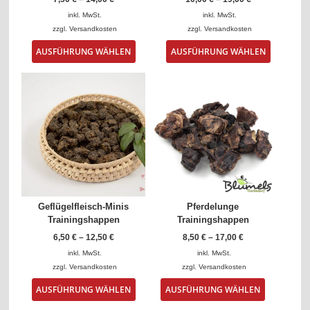
inkl. MwSt.
inkl. MwSt.
zzgl.
Versandkosten
zzgl.
Versandkosten
Dieses
Dieses
AUSFÜHRUNG WÄHLEN
AUSFÜHRUNG WÄHLEN
Produkt
Produkt
weist
weist
mehrere
mehrere
Varianten
Varianten
auf.
auf.
Die
Die
Optionen
Optionen
können
können
auf
auf
der
der
Produktseite
Produktse
gewählt
gewählt
Geflügelfleisch-Minis
Pferdelunge
werden
werden
Trainingshappen
Trainingshappen
6,50
€
–
12,50
€
8,50
€
–
17,00
€
inkl. MwSt.
inkl. MwSt.
zzgl.
Versandkosten
zzgl.
Versandkosten
Dieses
Dieses
AUSFÜHRUNG WÄHLEN
AUSFÜHRUNG WÄHLEN
Produkt
Produkt
weist
weist