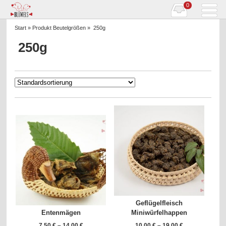
0
Start
» Produkt Beutelgrößen » 250g
250g
Geflügelfleisch
Entenmägen
Miniwürfelhappen
7,50
€
–
14,00
€
10,00
€
–
19,00
€