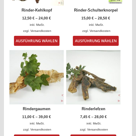
Produktseite
Produktse
gewählt
gewählt
Rinder-Kehlkopf
Rinder-Schulterknorpel
werden
werden
12,50
€
–
24,00
€
15,00
€
–
28,50
€
inkl. MwSt.
inkl. MwSt.
zzgl.
Versandkosten
zzgl.
Versandkosten
Dieses
Dieses
AUSFÜHRUNG WÄHLEN
AUSFÜHRUNG WÄHLEN
Produkt
Produkt
weist
weist
mehrere
mehrere
Varianten
Varianten
auf.
auf.
Die
Die
Optionen
Optionen
können
können
auf
auf
der
der
Produktseite
Produktse
gewählt
gewählt
Rindergaumen
Rinderlefzen
werden
werden
11,00
€
–
39,00
€
7,45
€
–
28,00
€
inkl. MwSt.
inkl. MwSt.
zzgl.
Versandkosten
zzgl.
Versandkosten
Dieses
Dieses