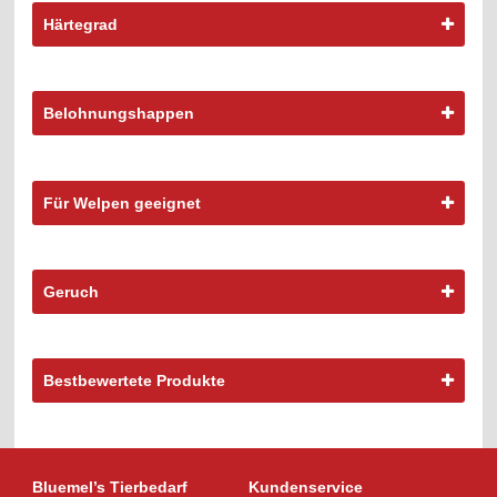
werden
werden
Härtegrad
Belohnungshappen
Für Welpen geeignet
Geruch
Bestbewertete Produkte
Bluemel’s Tierbedarf
Kundenservice