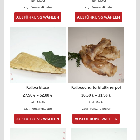
inkl. MwSt.
inkl. MwSt.
zzgl.
Versandkosten
zzgl.
Versandkosten
Dieses
Dieses
AUSFÜHRUNG WÄHLEN
AUSFÜHRUNG WÄHLEN
Produkt
Produkt
weist
weist
mehrere
mehrere
Varianten
Varianten
auf.
auf.
Die
Die
Optionen
Optionen
können
können
auf
auf
der
der
Produktseite
Produktse
gewählt
gewählt
Kälberblase
Kalbsschulterblattknorpel
werden
werden
27,50
€
–
52,00
€
16,50
€
–
31,50
€
inkl. MwSt.
inkl. MwSt.
zzgl.
Versandkosten
zzgl.
Versandkosten
Dieses
Dieses
AUSFÜHRUNG WÄHLEN
AUSFÜHRUNG WÄHLEN
Produkt
Produkt
weist
weist
mehrere
mehrere
Varianten
Varianten