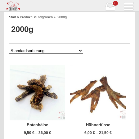
0
Start
» Produkt Beutelgrößen » 2000g
2000g
Entenhälse
Hühnerfüsse
9,50
€
–
36,00
€
6,00
€
–
21,50
€