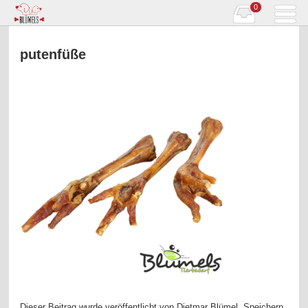
0
putenfüße
Dieser Beitrag wurde veröffentlicht von
Dietmar Blümel
. Speichern